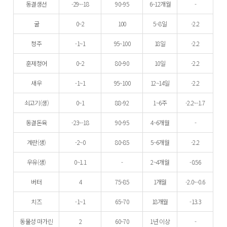
동결생선
-29~-18
90~95
6~12개월
-
굴
0~2
100
5~8일
-2.2
청주
-1~1
95~100
18일
-2.2
훈제청어
0~2
80~90
10일
-2.2
새우
-1~1
95~100
12~14일
-2.2
쇠고기(생)
0~1
88~92
1~6주
-2.2~-1.7
동결돈육
-23~-18
90~95
4~6개월
-
계란(생)
-2~0
80~85
5~6개월
-2.2
우유(생)
0~1.1
-
2~4개월
-0.56
버터
4
75~85
1개월
-2.0~-0.6
치즈
-1~1
65~70
18개월
-13.3
동물성 마가린
2
60~70
1년 이상
-