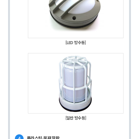
[LED 방수등]
[일반 방수등]
4
플라스틱·목재 깔판