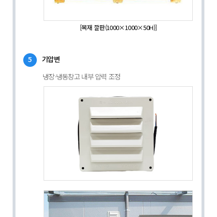
[목재 깔판(1000×1000×50H)]
5
기압변
냉장·냉동창고 내부 압력 조정