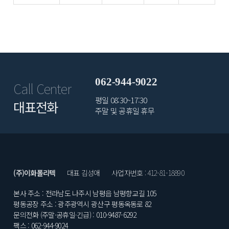
062-944-9022
Call Center
평일 08:30~17:30
대표전화
주말 및 공휴일 휴무
(주)이화폴리텍
대표 김성애
사업자번호 : 412-81-18890
본사 주소 : 전라남도 나주시 남평읍 남평향교길 105
평동공장 주소 : 광주광역시 광산구 평동옥동로 82
문의전화 (주말·공휴일·긴급) : 010-9487-6292
팩스 : 062-944-9024