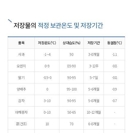
저장물의
적정 보관온도 및 저장기간
품목
저장온도(℃)
상대습도(%)
저장기간
동결점(℃)
사과
-1~-4
90
3~8개월
-1.1
오렌지
0~9
85~90
3~12주
-0.8
딸기
-0.5~0
90~95
5~7일
-0.8
양배추
0
95~100
5~6개월
-0.9
감자
3~10
90~95
5~8개월
-0.7
야채종자
0~10
50~65
10~12개월
-
콩(건조)
10
70
6~8개월
-