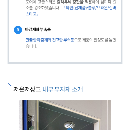
도어에 고급스러운
칼라무늬 강판을 적용
하여 심미적 요
소를 강조하였습니다.
『와인(신제품)/블루/브라운/실버
스타코』
5
마감재와 부속품
으로 제품의 완성도를 높혔
깔끔한 마감재와 견고한 부속품
습니다.
저온저장고
내부 부자재 소개