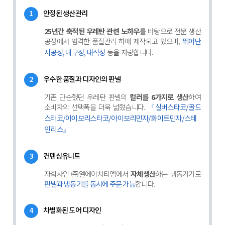
1
안정된 생산관리
25년간 축적된 우레탄 관련 노하우
를 바탕으로 전문 생산
공정에서 엄격한 품질관리 하에 제작되고 있으며,
뛰어난
등을 자랑합니다.
시공성, 내구성, 내식성
2
우수한 품질과 디자인의 판넬
기존 단순했던 우레탄 판넬의
컬러를 6가지로 생산
하여
소비자의 선택폭을 더욱 넓혔습니다.
『실버스타코/골드
스타코/아이보리스타코/아이보리민자/화이트민자/스테
인리스』
3
컨덴싱유니트
자회사인 ㈜엘에이치티엠에서
자체생산
하는 냉동기기로
합니다.
판넬과 냉동기를 동시에 주문 가능
4
차별화된 도어 디자인