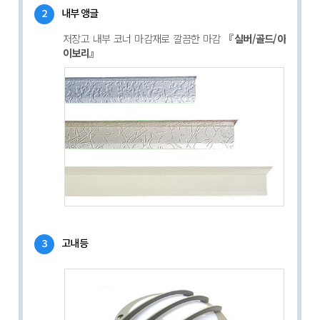
2
내부 앵글
저장고 내부 코너 마감재로 깔끔한 마감
『실버/골드/아
이보리』
3
고내등