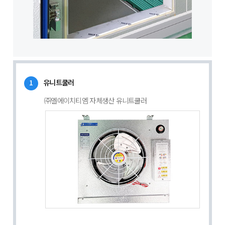
1
유니트쿨러
㈜엘에이치티엠 자체생산 유니트쿨러