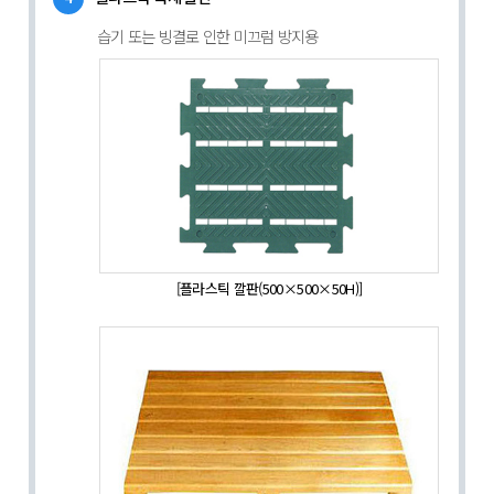
습기 또는 빙결로 인한 미끄럼 방지용
[플라스틱 깔판(500×500×50H)]