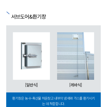
서브도어&환기창
[일반식]
[레바식]
환기창은 농·수·축산물 저온창고 내부의 냄새와 가스를 환기시키
는 데 적합합니다.