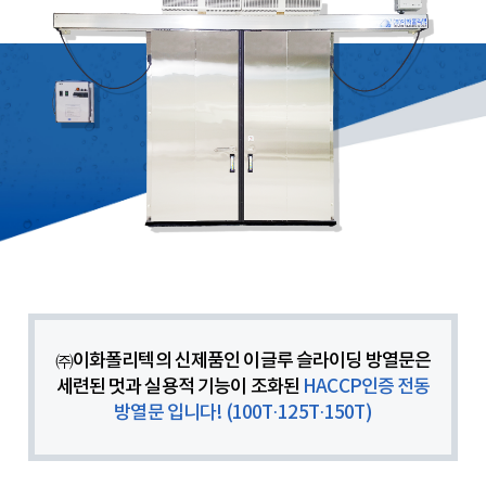
㈜이화폴리텍의 신제품인 이글루 슬라이딩 방열문은
세련된 멋과 실용적 기능이 조화된
HACCP인증 전동
방열문 입니다! (100T·125T·150T)