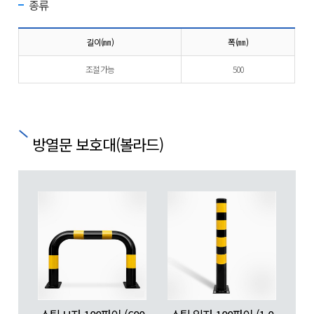
종류
길이(㎜)
폭(㎜)
조절가능
500
방열문 보호대(볼라드)