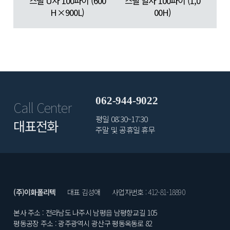
스틸 U자 100파이 (600
스틸 일자 100파이 (1,0
H×900L)
00H)
062-944-9022
Call Center
평일 08:30~17:30
대표전화
주말 및 공휴일 휴무
(주)이화폴리텍
대표 김성애
사업자번호 : 412-81-18890
본사 주소 : 전라남도 나주시 남평읍 남평향교길 105
평동공장 주소 : 광주광역시 광산구 평동옥동로 82