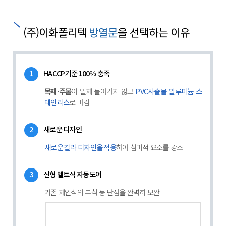
(주)이화폴리텍
을 선택하는 이유
방열문
1
HACCP기준 100% 충족
목재·주물
이 일체 들어가지 않고
PVC사출물·알루미늄·스
로 마감
테인리스
2
새로운 디자인
하여 심미적 요소를 강조
새로운 칼라 디자인을 적용
3
신형 벨트식 자동도어
기존 체인식의 부식 등 단점을 완벽히 보완