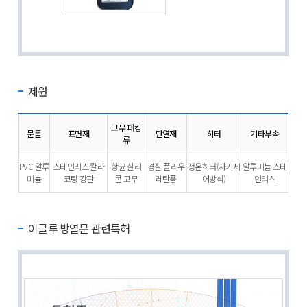
제원
고무 패킹
문틀
표면재
단열재
히터
기타부속
류
PVC·알루
스테인리스·칼라
항균 실리
경질 폴리우
정온히터(자기제
알루미늄·스테
미늄
코팅 강판
콘 고무
레탄폼
어방식)
인리스
이글루 방열문 관련특허