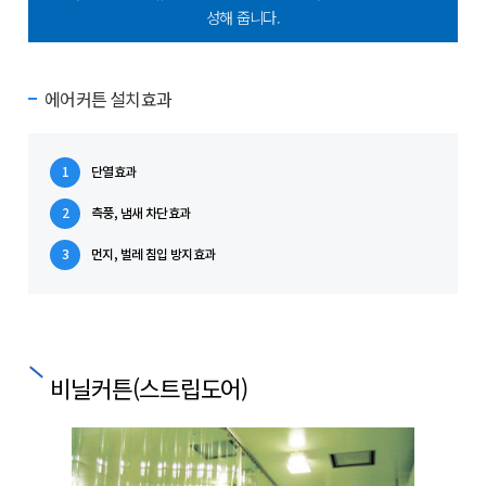
성해 줍니다.
에어커튼 설치효과
1
단열효과
2
측풍, 냄새 차단효과
3
먼지, 벌레 침입 방지효과
비닐커튼(스트립도어)