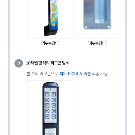
[외부손잡이]
[내부손잡이]
9
10채널 형식의 리모콘 방식
한 개의 리모콘으로
를 작동 가능
최대 10개의 도어