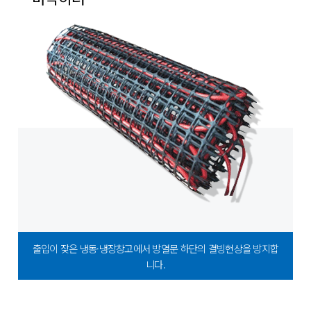
출입이 잦은 냉동·냉장창고에서 방열문 하단의 결빙현상을 방지합
니다.